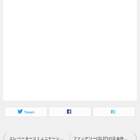
Tweet
投
エレベーターコミュニケーションズ(353A)の立会外分売情報
ファンデリー(3137)の立会外分売情報