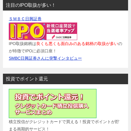
注目のIPO取扱が多い！
ＳＭＢＣ日興証券
IPO取扱銘柄は
良くも悪くも面白みのある銘柄の取扱が多い
の
が特徴でIPOに必須口座！
SMBC日興証券さんに突撃インタビュー
投資でポイント還元
積立投信がクレジットカードで買える！投資でポイントが貯
まる画期的サービス！