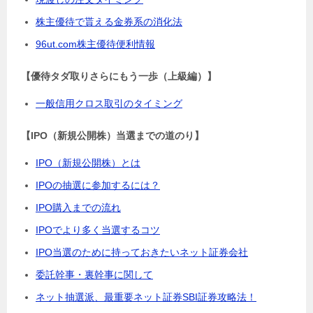
株主優待で貰える金券系の消化法
96ut.com株主優待便利情報
【優待タダ取りさらにもう一歩（上級編）】
一般信用クロス取引のタイミング
【IPO（新規公開株）当選までの道のり】
IPO（新規公開株）とは
IPOの抽選に参加するには？
IPO購入までの流れ
IPOでより多く当選するコツ
IPO当選のために持っておきたいネット証券会社
委託幹事・裏幹事に関して
ネット抽選派、最重要ネット証券SBI証券攻略法！