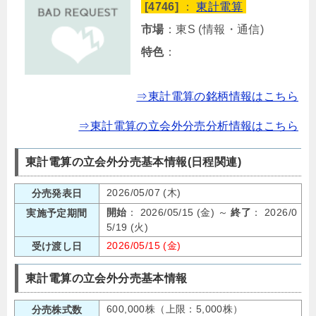
[4746]
：
東計電算
市場
：東S (情報・通信)
特色
：
⇒東計電算の銘柄情報はこちら
⇒東計電算の立会外分売分析情報はこちら
東計電算の立会外分売基本情報(日程関連)
2026/05/07 (木)
分売発表日
開始
： 2026/05/15 (金) ～
終了
： 2026/0
実施予定期間
5/19 (火)
2026/05/15 (金)
受け渡し日
東計電算の立会外分売基本情報
600,000株（上限：5,000株）
分売株式数