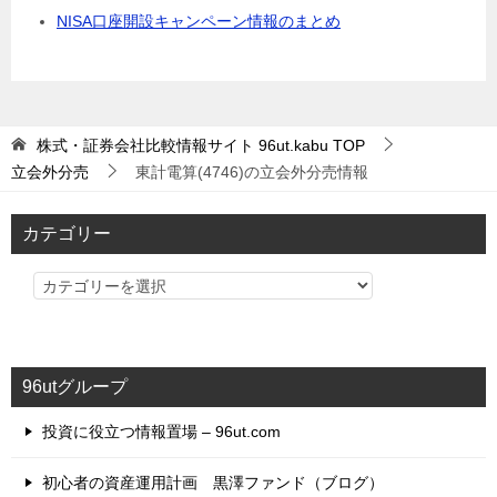
NISA口座開設キャンペーン情報のまとめ
株式・証券会社比較情報サイト 96ut.kabu
TOP
立会外分売
東計電算(4746)の立会外分売情報
カテゴリー
カ
テ
ゴ
リ
96utグループ
ー
投資に役立つ情報置場 – 96ut.com
初心者の資産運用計画 黒澤ファンド（ブログ）