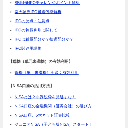
SBI証券IPOチャレンジポイント解析
楽天証券IPO当選倍率解析
IPOの欠点・注意点
IPOの銘柄判別に関して
IPOは裁量配分か？抽選配分か？
IPO関連用語集
【端株（単元未満株）の有効利用】
端株（単元未満株）を賢く有効利用
【NISA口座の活用方法】
NISAとは？非課税枠を見逃すな！
NISA口座の金融機関（証券会社）の選び方
NISA口座、5大ネット証券比較
ジュニアNISA（子ども版NISA）スタート！