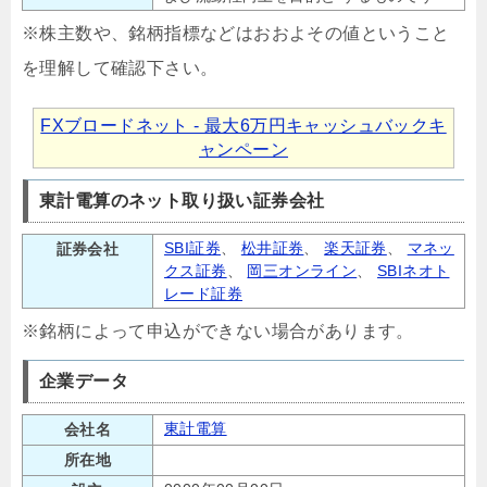
※株主数や、銘柄指標などはおおよその値ということ
を理解して確認下さい。
FXブロードネット - 最大6万円キャッシュバックキ
ャンペーン
東計電算のネット取り扱い証券会社
SBI証券
、
松井証券
、
楽天証券
、
マネッ
証券会社
クス証券
、
岡三オンライン
、
SBIネオト
レード証券
※銘柄によって申込ができない場合があります。
企業データ
東計電算
会社名
所在地