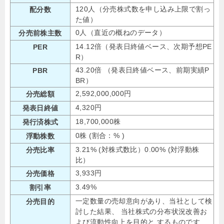
120人（分売株式数を申し込み上限で割っ
配分数
た値）
0人（直近の概ねのデータ）
分売前株主数
14.12倍（発表日終値ベース、次期予想PE
PER
R）
43.20倍 （発表日終値ベース、前期実績P
PBR
BR）
2,592,000,000円
分売総額
4,320円
発表日終値
18,700,000株
発行済株式
0株 (割合：% )
浮動株数
3.21% (対株式数比）0.00% (対浮動株
分売比率
比）
3,933円
分売価格
3.49%
割引率
一定数量の売却意向があり、当社として検
分売目的
討した結果、 当社株式の分布状況改善お
よび流動性向上を目的と するものです