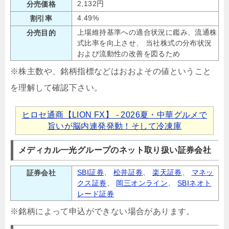
2,132円
分売価格
4.49%
割引率
上場維持基準への適合状況に鑑み、流通株
分売目的
式比率を向上させ、 当社株式の分布状況
および流動性の改善を図るため
※株主数や、銘柄指標などはおおよその値ということ
を理解して確認下さい。
ヒロセ通商【LION FX】 - 2026夏・中華グルメで
旨いが脳内連発発動！そして冷凍庫
メディカル一光グループのネット取り扱い証券会社
SBI証券
、
松井証券
、
楽天証券
、
マネッ
証券会社
クス証券
、
岡三オンライン
、
SBIネオト
レード証券
※銘柄によって申込ができない場合があります。