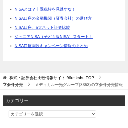
NISAとは？非課税枠を見逃すな！
NISA口座の金融機関（証券会社）の選び方
NISA口座、5大ネット証券比較
ジュニアNISA（子ども版NISA）スタート！
NISA口座開設キャンペーン情報のまとめ
株式・証券会社比較情報サイト 96ut.kabu
TOP
立会外分売
メディカル一光グループ(3353)の立会外分売情報
カテゴリー
カ
テ
ゴ