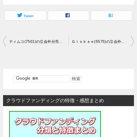
Tweet
投
ティムコ(7501)の立会外分売情報
Ｇｌｏｂｅｅ(5575)の立会外分売情報
稿
ナ
ビ
ゲ
ー
シ
クラウドファンディングの特徴・感想まとめ
ョ
ン