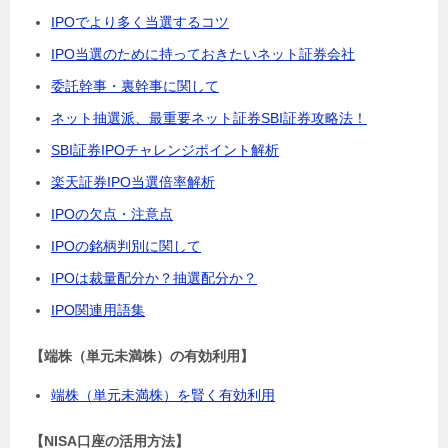
IPOでより多く当選するコツ
IPO当選のために持っておきたいネット証券会社
委託幹事・裏幹事に関して
ネット抽選派、最重要ネット証券SBI証券攻略法！
SBI証券IPOチャレンジポイント解析
楽天証券IPO当選倍率解析
IPOの欠点・注意点
IPOの銘柄判別に関して
IPOは裁量配分か？抽選配分か？
IPO関連用語集
【端株（単元未満株）の有効利用】
端株（単元未満株）を賢く有効利用
【NISA口座の活用方法】