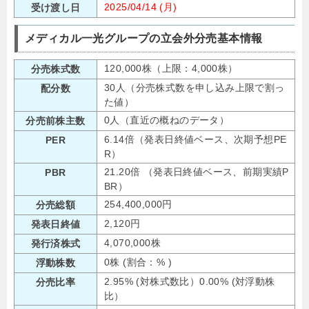
2025/04/14 (月)
受け渡し日
メディカル一光グループの立会外分売基本情報
120,000株（上限：4,000株）
分売株式数
30人（分売株式数を申し込み上限で割っ
配分数
た値）
0人（直近の概ねのデータ）
分売前株主数
6.14倍（発表日終値ベース、次期予想PE
PER
R）
21.20倍 （発表日終値ベース、前期実績P
PBR
BR）
254,400,000円
分売総額
2,120円
発表日終値
4,070,000株
発行済株式
0株 (割合：% )
浮動株数
2.95% (対株式数比）0.00% (対浮動株
分売比率
比）