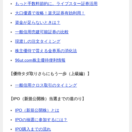
もっと手数料節約に。ライブスター証券活用
大口優遇で攻略！楽天証券有効利用！
資金が足らないときは？
一般信用売建可能証券の比較
現渡しの注文タイミング
株主優待で貰える金券系の消化法
96ut.com株主優待便利情報
【優待タダ取りさらにもう一歩（上級編）】
一般信用クロス取引のタイミング
【IPO（新規公開株）当選までの道のり】
IPO（新規公開株）とは
IPOの抽選に参加するには？
IPO購入までの流れ